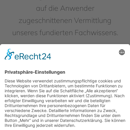
auf die Anwender
zugeschnittenen Vermittlung
unseres fundierten Fachwissens.
Konetzny Consulting Services
Vereinbaren Sie sehr gerne
hier
Inh. Matthias Konetzny
einen unverbindlichen Ersttermin.
Deichelweg 7 I 82205 Gilching
Mobil: +49 160 9491 6678
Folgen Sie uns auf: